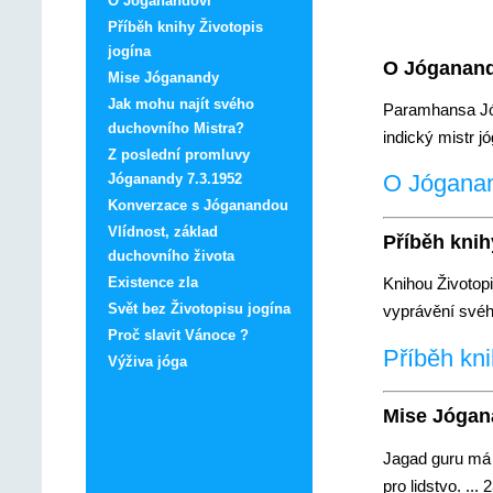
O Jóganandovi
Příběh knihy Životopis
jogína
O Jóganand
Mise Jóganandy
Jak mohu najít svého
Paramhansa Jóg
duchovního Mistra?
indický mistr jó
Z poslední promluvy
O Jóganand
Jóganandy 7.3.1952
Konverzace s Jóganandou
Vlídnost, základ
Příběh knih
duchovního života
Existence zla
Knihou Životop
Svět bez Životopisu jogína
vyprávění svéh
Proč slavit Vánoce ?
Příběh kni
Výživa jóga
Mise Jógan
Jagad guru má
pro lidstvo. ...