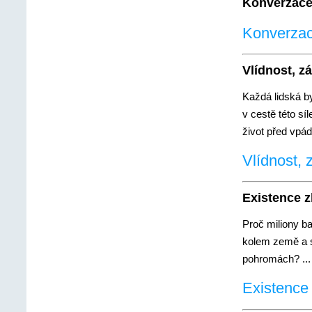
Konverzace
Konverzac
Vlídnost, z
Každá lidská b
v cestě této sí
život před vpá
Vlídnost, 
Existence z
Proč miliony b
kolem země a sn
pohromách? ...
Existence 