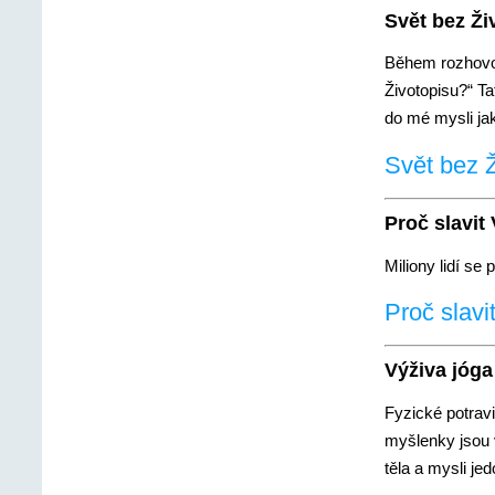
Svět bez Ži
Během rozhovor
Životopisu?“ T
do mé mysli ja
Svět bez Ž
Proč slavit
Miliony lidí se 
Proč slavi
Výživa jóga
Fyzické potravi
myšlenky jsou v
těla a mysli jed