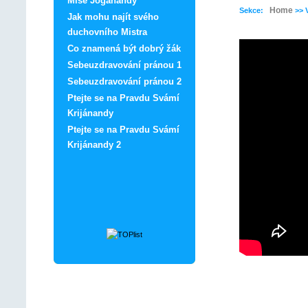
Mise Jóganandy
Home
Sekce:
>> 
Jak mohu najít svého
duchovního Mistra
Co znamená být dobrý žák
Sebeuzdravování pránou 1
Sebeuzdravování pránou 2
Ptejte se na Pravdu Svámí
Krijánandy
Ptejte se na Pravdu Svámí
Krijánandy 2